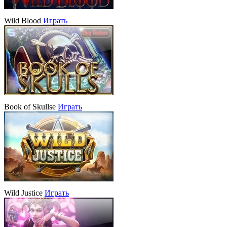
Wild Blood
Играть
Демо
Book of Skullse
Играть
Демо
Wild Justice
Играть
Демо