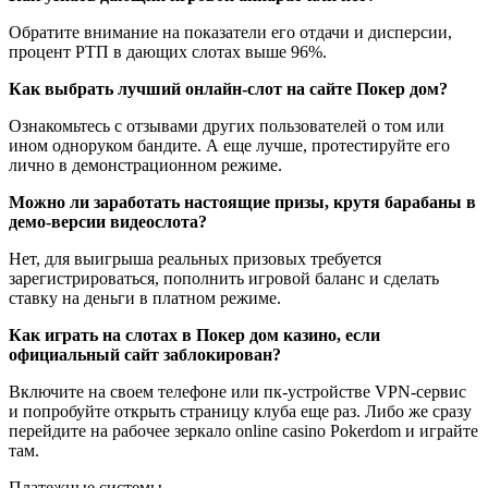
Обратите внимание на показатели его отдачи и дисперсии,
процент РТП в дающих слотах выше 96%.
Как выбрать лучший онлайн-слот на сайте Покер дом?
Ознакомьтесь с отзывами других пользователей о том или
ином одноруком бандите. А еще лучше, протестируйте его
лично в демонстрационном режиме.
Можно ли заработать настоящие призы, крутя барабаны в
демо-версии видеослота?
Нет, для выигрыша реальных призовых требуется
зарегистрироваться, пополнить игровой баланс и сделать
ставку на деньги в платном режиме.
Как играть на слотах в Покер дом казино, если
официальный сайт заблокирован?
Включите на своем телефоне или пк-устройстве VPN-сервис
и попробуйте открыть страницу клуба еще раз. Либо же сразу
перейдите на рабочее зеркало online casino Pokerdom и играйте
там.
Платежные системы