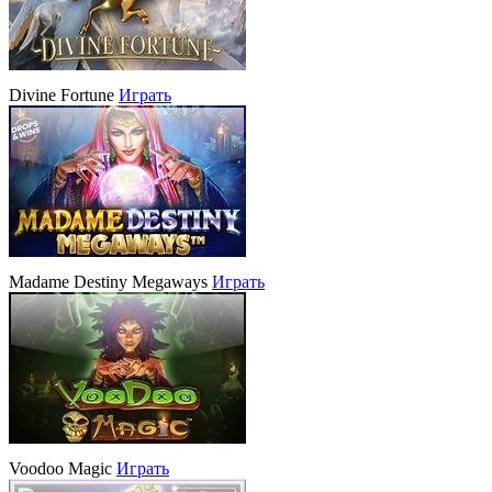
Divine Fortune
Играть
Демо
Madame Destiny Megaways
Играть
Демо
Voodoo Magic
Играть
Демо