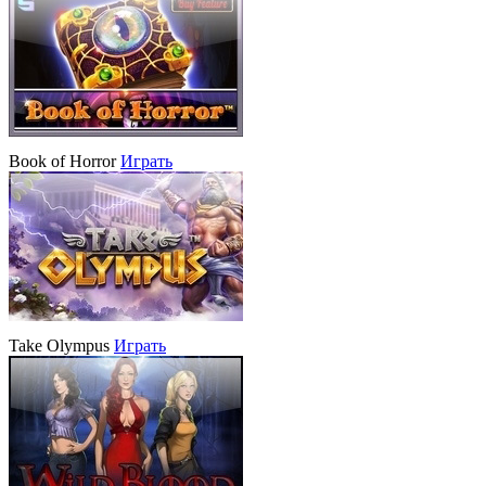
Book of Horror
Играть
Демо
Take Olympus
Играть
Демо