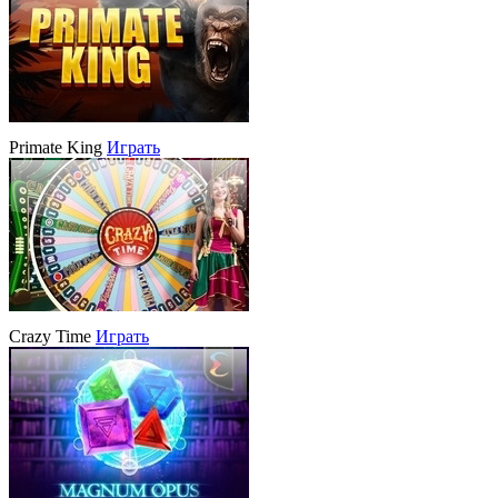
Primate King
Играть
Демо
Crazy Time
Играть
Демо