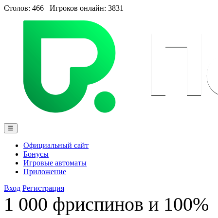
Столов:
466
Игроков онлайн:
3831
Pokerdom
☰
Официальный сайт
Бонусы
Игровые автоматы
Приложение
Вход
Регистрация
1 000 фриспинов и 100%