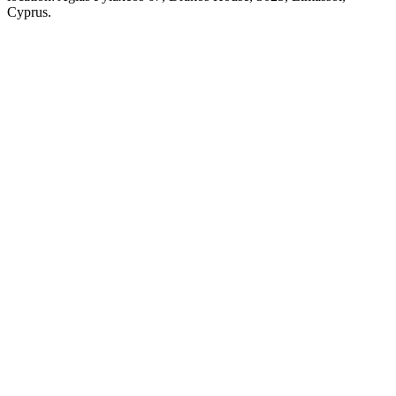
Cyprus.