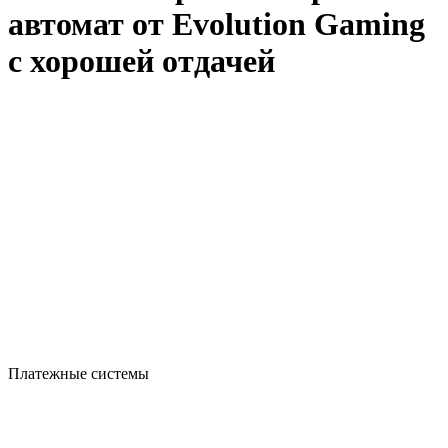
автомат от Evolution Gaming
с хорошей отдачей
Платежные системы