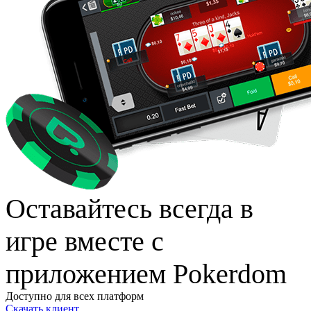
Оставайтесь всегда в
игре вместе с
приложением Pokerdom
Доступно для всех платформ
Скачать клиент