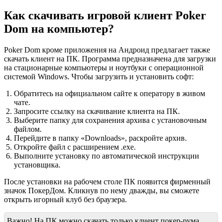
Как скачивать игровой клиент Poker
Dom на компьютер?
Poker Dom кроме приложения на Андроид предлагает также
скачать клиент на ПК. Программа предназначена для загрузки
на стационарные компьютеры и ноутбуки с операционной
системой Windows. Чтобы загрузить и установить софт:
Обратитесь на официальном сайте к оператору в живом
чате.
Запросите ссылку на скачивание клиента на ПК.
Выберите папку для сохранения архива с установочным
файлом.
Перейдите в папку «Downloads», раскройте архив.
Откройте файл с расширением .exe.
Выполните установку по автоматической инструкции
установщика.
После установки на рабочем столе ПК появится фирменный
значок ПокерДом. Кликнув по нему дважды, вы сможете
открыть игорный клуб без браузера.
Важно! На ПК можно скачать только клиент покер-рума