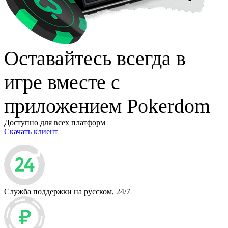
Оставайтесь всегда в
игре вместе с
приложением Pokerdom
Доступно для всех платформ
Скачать клиент
Служба поддержки на русском, 24/7