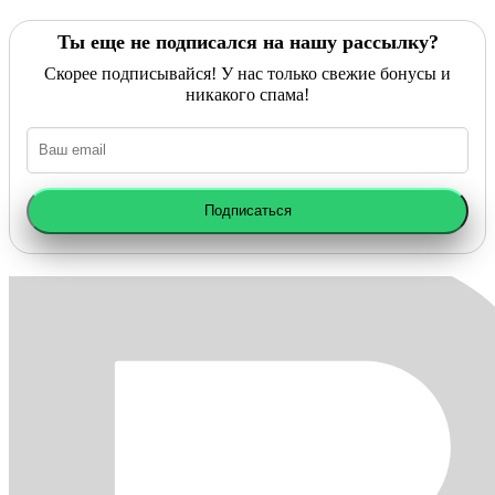
Ты еще не подписался на нашу рассылку?
Скорее подписывайся! У нас только свежие бонусы и
никакого спама!