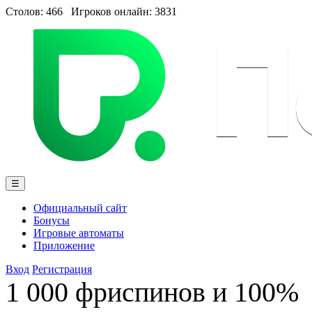
Столов:
466
Игроков онлайн:
3831
Pokerdom
☰
Официальный сайт
Бонусы
Игровые автоматы
Приложение
Вход
Регистрация
1 000 фриспинов и 100%