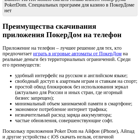
PokerDom. Специальных программ для казино в ПокерДоме
нет
Преимущества скачивания
приложения ПокерДом на телефон
Приложение на телефон – лучшее решение для тех, кто
предпочитает
играть в игровые автоматы от ПокерДом
на
реальные деньги без территориальных ограничений. Среди
его преимуществ:
удобный интерфейс на русском и английском языке;
свободный доступ к азартным играм и ставкам на спорт;
простой обход блокировок без использования зеркал
(актуально для России и иных стран, где игорный
бизнес запрещен);
минимальный объем занимаемой памяти в смартфоне;
экономное потребление интернет трафика;
незначительный расход заряда аккумулятора;
частые обновления, совершенствующие софт.
Поскольку приложения Poker Dom на Айфон (iPhone), Айпад
и другие устройства с iOS скачать нельзя, отличной