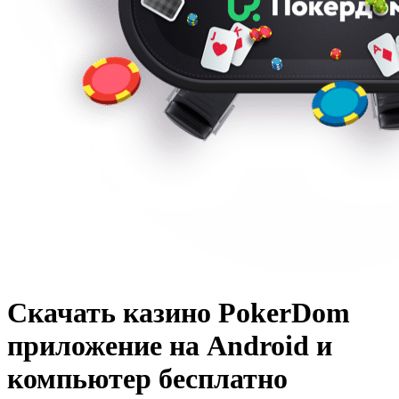
Скачать казино PokerDom
приложение на Android и
компьютер бесплатно