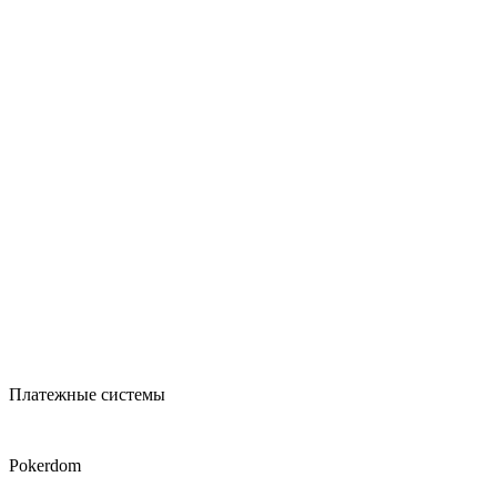
Платежные системы
Pokerdom