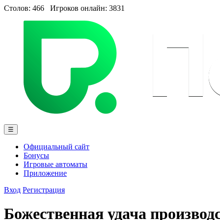
Столов:
466
Игроков онлайн:
3831
Pokerdom
☰
Официальный сайт
Бонусы
Игровые автоматы
Приложение
Вход
Регистрация
Божественная удача производс