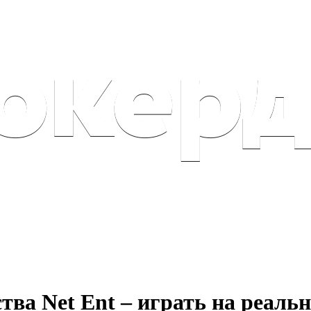
тва Net Ent – играть на реаль