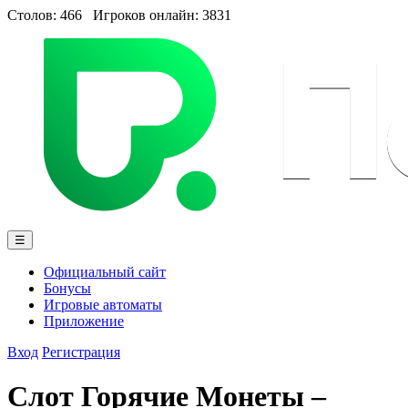
Столов:
466
Игроков онлайн:
3831
Pokerdom
☰
Официальный сайт
Бонусы
Игровые автоматы
Приложение
Вход
Регистрация
Слот Горячие Монеты –