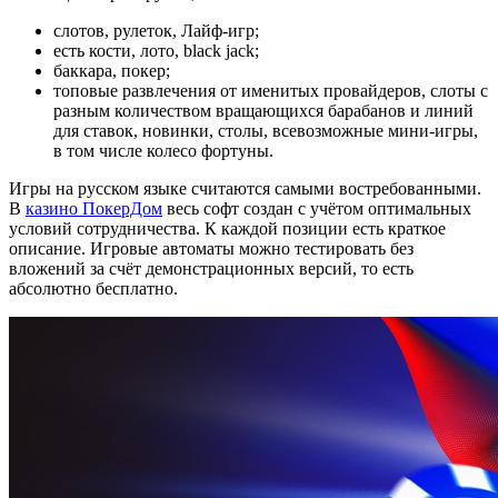
слотов, рулеток, Лайф-игр;
есть кости, лото, black jack;
баккара, покер;
топовые развлечения от именитых провайдеров, слоты с
разным количеством вращающихся барабанов и линий
для ставок, новинки, столы, всевозможные мини-игры,
в том числе колесо фортуны.
Игры на русском языке считаются самыми востребованными.
В
казино ПокерДом
весь софт создан с учётом оптимальных
условий сотрудничества. К каждой позиции есть краткое
описание. Игровые автоматы можно тестировать без
вложений за счёт демонстрационных версий, то есть
абсолютно бесплатно.