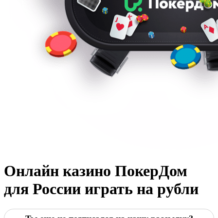
Онлайн казино ПокерДом
для России играть на рубли