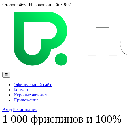
Столов:
466
Игроков онлайн:
3831
Pokerdom
☰
Официальный сайт
Бонусы
Игровые автоматы
Приложение
Вход
Регистрация
1 000 фриспинов и 100%