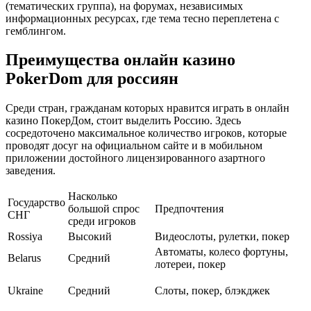
(тематических группа), на форумах, независимых
информационных ресурсах, где тема тесно переплетена с
гемблингом.
Преимущества онлайн казино
PokerDom для россиян
Среди стран, гражданам которых нравится играть в онлайн
казино ПокерДом, стоит выделить Россию. Здесь
сосредоточено максимальное количество игроков, которые
проводят досуг на официальном сайте и в мобильном
приложении достойного лицензированного азартного
заведения.
Насколько
Государство
большой спрос
Предпочтения
СНГ
среди игроков
Rossiya
Высокий
Видеослоты, рулетки, покер
Автоматы, колесо фортуны,
Belarus
Средний
лотереи, покер
Ukraine
Средний
Слоты, покер, блэкджек