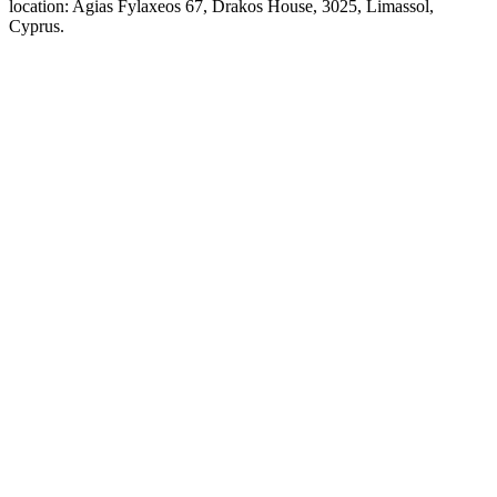
location: Agias Fylaxeos 67, Drakos House, 3025, Limassol,
Cyprus.